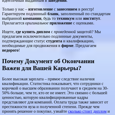
идентичный выданным в
заведении
.
Только у нас –
изготовление
с
занесением
в реестр!
Гарантируем подлинный
бланк
, заполненный по стандартам
выбранной
компании
, будь то
техникум
или
институт
.
Прилагается
оригинальное
приложение
с оценками.
Ищете,
где купить диплом
с
проведенной
защитой? Мы
предлагаем исключительно подлинные документы,
подтверждающие статус
студента
и квалификацию,
необходимые для продвижения в
фирме
. Предлагаем
недорого
!
Почему Документ об Окончании
Важен для Вашей Карьеры?
Более высокая зарплата – прямое следствие наличия
квалификации. Статистика показывает, что сотрудники с
корочкой о высшем образовании получают в среднем на 30-
50% больше, чем те, кто ее не имеет. Это связано с большей
ценностью, которую квалифицированные кадры
представляют для компаний. Оплата труда также зависит от
престижности вуза и полученной степени. Прежде чем
принять решение о покупке, узнайте
сколько стоит диплом
и