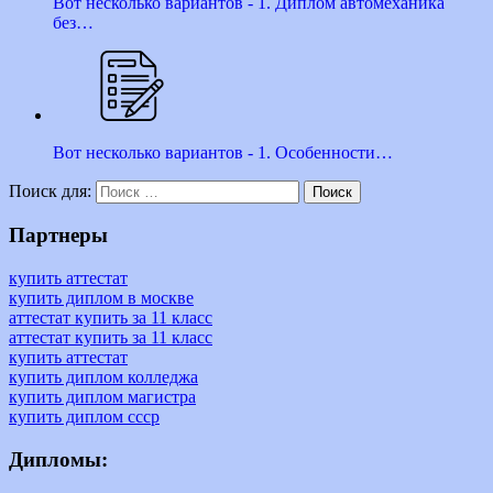
Вот несколько вариантов - 1. Диплом автомеханика
без…
Вот несколько вариантов - 1. Особенности…
готовый
доставка
заведение
корочка
недорого
оригинал
сколько
Поиск для:
Поиск
стоит
Партнеры
купить аттестат
купить диплом в москве
аттестат купить за 11 класс
аттестат купить за 11 класс
купить аттестат
купить диплом колледжа
купить диплом магистра
купить диплом ссср
Дипломы: