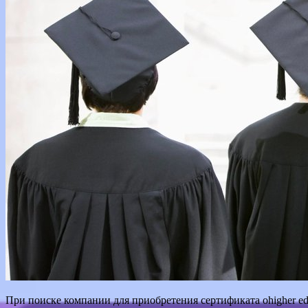
При поиске компании для приобретения сертификата оhigher ed