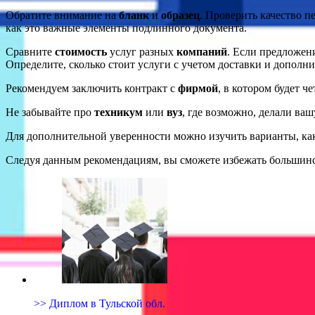
Обратите внимание на
бланк
и
образец
. Проверить качество п
как это важные элементы подлинного документа.
Сравните
стоимость
услуг разных
компаний
. Если предложени
Определите, сколько стоит услуги с учетом доставки и дополн
Рекомендуем заключить контракт с
фирмой
, в котором будет ч
Не забывайте про
техникум
или
вуз
, где возможно, делали ваш
Для дополнительной уверенности можно изучить варианты, к
Следуя данным рекомендациям, вы сможете избежать большинст
>> Диплом в Тульской обл.