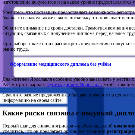
изготовление документов и на каком уровне предоставляются у
Убедитесь, что поставщик предоставляет возможность регистра
бланка с гознаком также важно, поскольку это повышает ценно
Обратите внимание на сроки доставки. Грамотная компания всег
ситуаций, связанных с получением диплома перед началом тру
При выборе также стоит рассмотреть предложения о покупке с
рынке труда.
Оформление медицинского диплома без учёбы
Для жителей Ярославля особенно удобно заказывать у местных 
Рассмотрите вариант
купить диплом Ярославль
, чтобы сэконом
Сравните разные предложения, обращая внимание на цены и ус
информацию на своем сайте.
Какие риски связаны с покупкой дипло
Первый шаг для снижения рисков – выбор надежной
компани
убедитесь, что он предлагает
оригинал
с законной
регистрацие