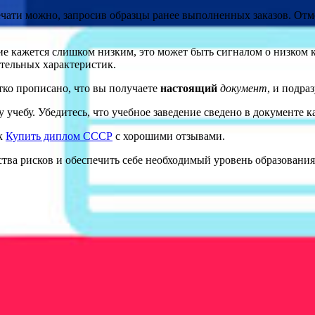
ечати можно, запросив образцы ранее выполненных заказов. Отм
е кажется слишком низким, это может быть сигналом о низком ка
ительных характеристик.
етко прописано, что вы получаете
настоящий
документ
, и подра
у учебу. Убедитесь, что учебное заведение сведено в документе к
ак
Купить диплом СССР
с хорошими отзывами.
ва рисков и обеспечить себе необходимый уровень образования