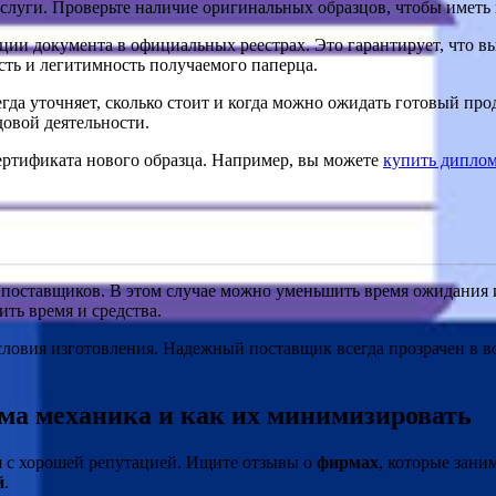
слуги. Проверьте наличие оригинальных образцов, чтобы иметь 
ции документа в официальных реестрах. Это гарантирует, что вы
сть и легитимность получаемого паперца.
да уточняет, сколько стоит и когда можно ожидать готовый прод
довой деятельности.
ертификата нового образца. Например, вы можете
купить диплом
поставщиков. В этом случае можно уменьшить время ожидания и 
ить время и средства.
ловия изготовления. Надежный поставщик всегда прозрачен в во
ма механика и как их минимизировать
и
с хорошей репутацией. Ищите отзывы о
фирмах
, которые зан
й
.