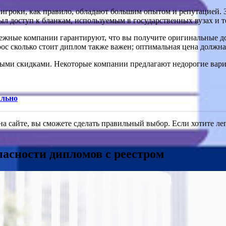
е игроки, как правило, обладают большим опытом и репутацией.
ыл доступ к бланкам, используемым в государственных вузах и 
ежные компании гарантируют, что вы получите оригинальные до
с сколько стоит диплом также важен; оптимальная цена должна 
ми скидками. Некоторые компании предлагают недорогие вариан
ально
 сайте, вы сможете сделать правильный выбор. Если хотите лег
пасности дипломов с реестром