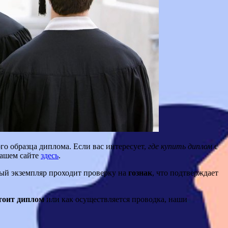
го образца диплома. Если вас интересует,
где купить диплом
с
ашем сайте
здесь
.
дый экземпляр проходит проверку на
гознак
, что подтверждает
тоит диплом
или как осуществляется проводка, наши