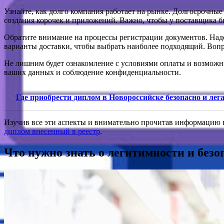
Узнайте, как долго компания работает на рынке. Долгосрочны
создания корочек и приложений. Важно, чтобы у поставщика б
Обратите внимание на процессы регистрации документов. Над
варианты доставки, чтобы выбрать наиболее подходящий. Вопро
Не лишним будет ознакомление с условиями оплаты и возможны
ваших данных и соблюдение конфиденциальности.
Где приобрести диплом в Новороссийске безопасно и лег
Изучив все эти аспекты и внимательно прочитав информацию на
диплом внесенный в реестр
.
Что нужно знать о легитимности и безо