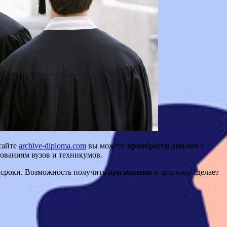
 сайте
archive-diploma.com
вы можете
приобрести диплом
с
бованиям вузов и техникумов.
е сроки. Возможность получить
приложение
к диплому сделает