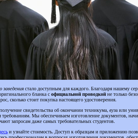
о заведения
стало доступным для каждого. Благодаря нашему сер
оригинального бланка с
официальной проводкой
не только безо
ос, сколько стоит покупка настоящего удостоверения.
о получение свидетельства об окончании техникума,
вуз
а или уни
ем требованиям. Мы обеспечиваем изготовление документов, нач
чают запросам даже самых требовательных студентов.
десь
и узнайте стоимость. Доступ к образцам и приложению позв
есь профессионалам в вопросах изготовления документов, обесп