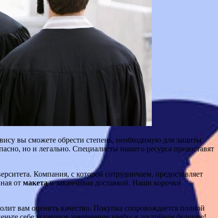
вису вы сможете обрести степень, необходимую для защиты
пасно, но и легально. Специалисты нашего ресурса предоставят
верситета. Компания, с которой сотрудничаем, предоставляет
иная от
макета
и заканчивая доставкой. Наши корочки
олит вам оценить качество. Покупка сопровождается полной
ечьте себе успешное завершение учебы и достойное будущее!