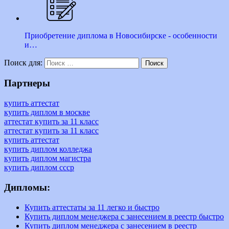
Приобретение диплома в Новосибирске - особенности
и…
высшее
образец
оплата
оригинальный
сколько
Поиск для:
Поиск
стоит
Партнеры
купить аттестат
купить диплом в москве
аттестат купить за 11 класс
аттестат купить за 11 класс
купить аттестат
купить диплом колледжа
купить диплом магистра
купить диплом ссср
Дипломы:
Купить аттестаты за 11 легко и быстро
Купить диплом менеджера с занесением в реестр быстро
Купить диплом менеджера с занесением в реестр