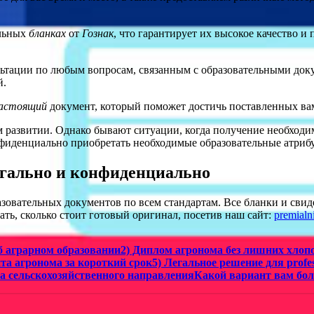
альных
бланках
от
Гознак
, что гарантирует их высокое качество и
ьтации по любым вопросам, связанным с образовательными док
й.
астоящий
документ, который поможет достичь поставленных вам
м развитии. Однако бывают ситуации, когда получение необход
нфиденциально приобретать необходимые образовательные атриб
егально и конфиденциально
овательных документов по всем стандартам. Все бланки и свидет
ать, сколько стоит готовый оригинал, посетив наш сайт:
premialn
б аграрном образовании2) Диплом агронома без лишних хлопот
а агронома за короткий срок5) Легальное решение для profe
ма сельскохозяйственного направленияКакой вариант вам бо