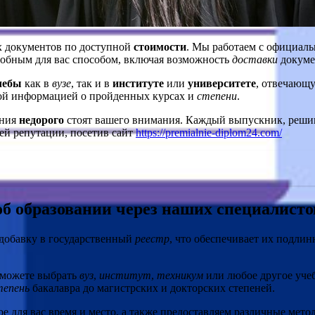
 документов по доступной
стоимости
. Мы работаем с официа
обным для вас способом, включая возможность
доставки
докуме
чебы
как в
вузе
, так и в
институте
или
университете
, отвечающ
ой информацией о пройденных курсах и
степени
.
ения
недорого
стоят вашего внимания. Каждый выпускник, решив
шей репутации, посетив сайт
https://premialnie-diplom24.com/
б образовании через наших специалисто
добавку в государственный
реестр
, что обеспечивает их подли
 можете выбрать
вуз
,
институт
,
техникум
или любое другое уче
тепень
бакалавра до магистрских и докторских степеней.
ое для вас время и место, а также предоставляем различные мет