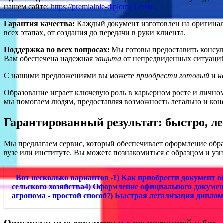
нашем сайте:
https://premialnie-diplom24.com/
.
Гарантия качества:
Каждый документ изготовлен на оригин
всех этапах, от создания до передачи в руки клиента.
Поддержка во всех вопросах:
Мы готовы предоставить консул
Вам обеспечена надежная
защита
от непредвиденных ситуаци
С нашими предложениями вы можете
приобрести
готовый
и
н
Образование играет ключевую роль в карьерном росте и лично
мы помогаем людям, предоставляя возможность легально и ко
Гарантированный результат: быстро, л
Мы предлагаем сервис, который обеспечивает оформление образ
вузе или институте. Вы можете познакомиться с образцом и узн
Вот несколько вариантов -1) Как приобрести документ о
сельского хозяйства4) Оформление официального документ
агронома - простой способ7) Быстрая легализация дипло
Оригинальные документы: с регистрацией и без