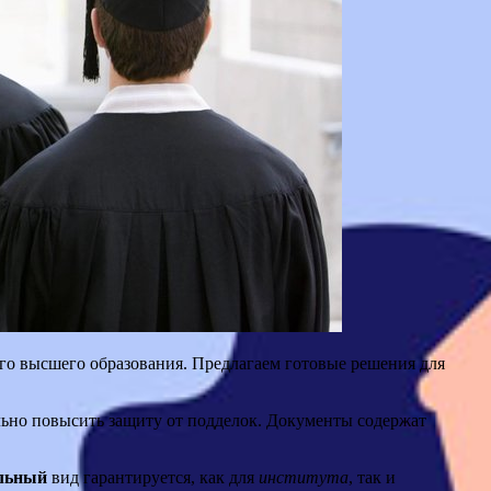
го высшего образования. Предлагаем готовые решения для
ьно повысить защиту от подделок. Документы содержат
льный
вид гарантируется, как для
института
, так и