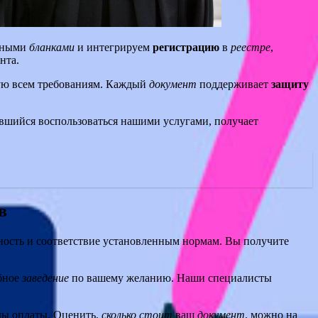
льными
бланками
и интегрируем
регистрацию
в
реестре
,
нта.
ую всем требованиям. Каждый
документ
поддерживает
защиту
шийся воспользоваться нашими услугами, получает
в
нность и соответствие установленным нормам. Вы получите
бное
заведение
по вашему желанию. Наши специалисты
оды оплаты. Оценить,
сколько стоит
ваш
документ
, можно на