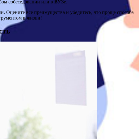
юбом собеседовании или в
ВУЗе
.
и. Оцените все преимущества и убедитесь, что проще способа
рументом в жизни!
сть