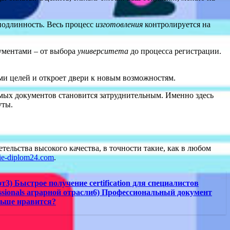
 подлинность. Весь процесс
изготовления
контролируется на
ументами – от выбора
университета
до процесса регистрации.
и целей и откроет двери к новым возможностям.
имых документов становится затруднительным. Именно здесь
уты.
ельства высокого качества, в точности такие, как в любом
ie-diplom24.com
.
3) Быстрое получение certification для специалистов
ssionals аграрной отрасли6) Профессиональный документ
льше нравится?