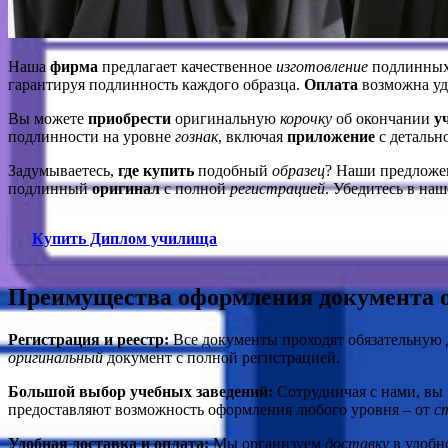
Наша
фирма
предлагает качественное
изготовление
подлинных
гарантируя подлинность каждого образца.
Оплата
возможна уд
Вы можете
приобрести
оригинальную
корочку
об окончании
у
подлинности на уровне
гознак
, включая
приложение
с детальн
Задумываетесь,
где купить
подобный
образец
? Наши предлож
подлинный
оригинал
с полной
регистрацией
. Убедитесь в на
Купить Диплом училища
Преимущества оформления документа о
Регистрация и реестр:
Все документы проходят обязательную 
оригинальный
документ с полной регистрацией.
Большой выбор учебных заведений:
Сотрудничая с нами, вы
предоставляют возможность оформления любого уровня – от
с
Удобная доставка и оплата:
Мы организуем
доставку
в удобн