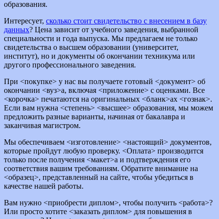
образования.
Интересует,
сколько стоит свидетельство с внесением в базу
данных
? Цена зависит от учебного заведения, выбранной
специальности и года выпуска. Мы предлагаем не только
свидетельства о высшем образовании (университет,
институт), но и документы об окончании техникума или
другого профессионального заведения.
При <покупке> у нас вы получаете готовый <документ> об
окончании <вуз>а, включая <приложение> с оценками. Все
<корочка> печатаются на оригинальных <бланк>ах <гознак>.
Если вам нужна <степень> <высшее> образования, мы можем
предложить разные варианты, начиная от бакалавра и
заканчивая магистром.
Мы обеспечиваем <изготовление> <настоящий> документов,
которые пройдут любую проверку. <Оплата> производится
только после получения <макет>а и подтверждения его
соответствия вашим требованиям. Обратите внимание на
<образец>, представленный на сайте, чтобы убедиться в
качестве нашей работы.
Вам нужно <приобрести диплом>, чтобы получить <работа>?
Или просто хотите <заказать диплом> для повышения в