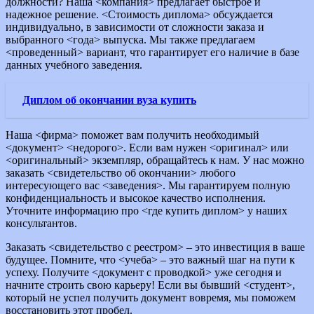
должности? Наша <компания> предлагает быстрое и
надежное решение. <Стоимость диплома> обсуждается
индивидуально, в зависимости от сложности заказа и
выбранного <года> выпуска. Мы также предлагаем
<проведенный> вариант, что гарантирует его наличие в базе
данных учебного заведения.
Диплом об окончании вуза купить
Наша <фирма> поможет вам получить необходимый
<документ> <недорого>. Если вам нужен <оригинал> или
<оригинальный> экземпляр, обращайтесь к нам. У нас можно
заказать <свидетельство об окончании> любого
интересующего вас <заведения>. Мы гарантируем полную
конфиденциальность и высокое качество исполнения.
Уточните информацию про <где купить диплом> у наших
консультантов.
Заказать <свидетельство с реестром> – это инвестиция в ваше
будущее. Помните, что <учеба> – это важный шаг на пути к
успеху. Получите <документ с проводкой> уже сегодня и
начните строить свою карьеру! Если вы бывший <студент>,
который не успел получить документ вовремя, мы поможем
восстановить этот пробел.