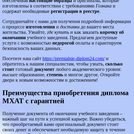
обеспечивая
настоящие образцы
и оригиналы, которые
изготовлены в соответствии с требованиями
Гознака
и
содержат необходимые
регистрации в реестре
.
Сотрудничайте с нами для получения подробной информации
о процессе
изготовления
и
доставки
до вашего места
жительства. Узнайте,
где купить
и как заказать
корочку об
окончании
учебного заведения. Предлагаем доступные
услуги с возможностью
недорогой
оплаты и гарантируем
безопасность ваших данных.
Посетите наш сайт
https://premialnie-diplom24.com/
и
обратитесь к нашим специалистам, чтобы узнать,
сколько
стоит
готовый
документ
любого академического уровня:
высшее
образование,
степень
и многое другое. Откройте
двери к новым возможностям и достижением!
Преимущества приобретения диплома
МХАТ с гарантией
Получение документа об окончании учебного заведения –
важный шаг на пути к успешной карьере. Важно убедиться,
что приобретаемый вами оригинальный документ стоит
своих денег и обеспечивает необходимую защиту в течение