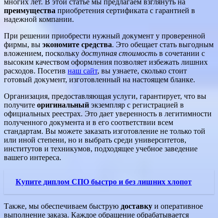
многих лет. В этой статье мы предлагаем взглянуть на
преимущества
приобретения сертификата с гарантией в
надежной компании.
При решении приобрести нужный документ у проверенной
фирмы, вы
экономите средства
. Это обещает стать выгодным
вложением, поскольку
доступная стоимость
в сочетании с
высоким качеством оформления позволяет избежать лишних
расходов. Посетив
наш сайт
, вы узнаете, сколько стоит
готовый документ, изготовленный на настоящем бланке.
Организация, предоставляющая услуги, гарантирует, что вы
получите
оригинальный
экземпляр с регистрацией в
официальных реестрах. Это дает уверенность в легитимности
полученного документа и в его соответствии всем
стандартам. Вы можете заказать изготовление не только той
или иной степени, но и выбрать среди университетов,
институтов и техникумов, подходящее учебное заведение
вашего интереса.
Купите диплом СПО быстро и без лишних хлопот
Также, мы обеспечиваем быструю
доставку
и оперативное
выполнение заказа. Каждое обращение обрабатывается