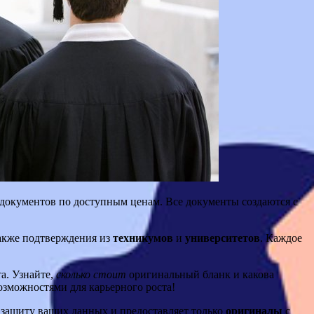
окументов по доступным ценам. Все документы создаются с
также подтверждения из
техникумов
и
университетов
. Каждое
а. Узнайте,
сколько стоит
оригинальный бланк и какова
озможностями для карьерного роста!
 защиту ваших данных и предоставляет только
оригиналы
с