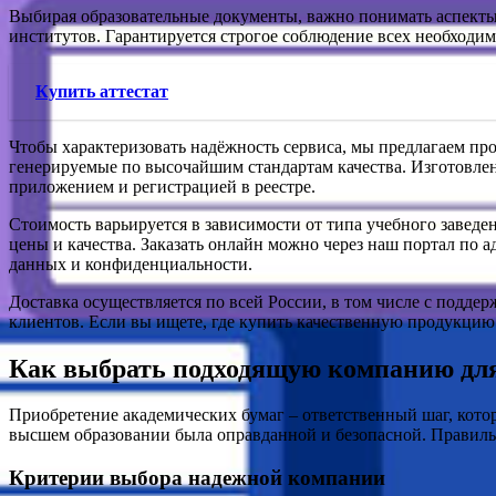
Выбирая образовательные документы, важно понимать аспекты л
институтов. Гарантируется строгое соблюдение всех необходим
Купить аттестат
Чтобы характеризовать надёжность сервиса, мы предлагаем п
генерируемые по высочайшим стандартам качества. Изготовлен
приложением и регистрацией в реестре.
Стоимость варьируется в зависимости от типа учебного завед
цены и качества. Заказать онлайн можно через наш портал по 
данных и конфиденциальности.
Доставка осуществляется по всей России, в том числе с подде
клиентов. Если вы ищете, где купить качественную продукцию
Как выбрать подходящую компанию для
Приобретение академических бумаг – ответственный шаг, кот
высшем образовании была оправданной и безопасной. Правиль
Критерии выбора надежной компании