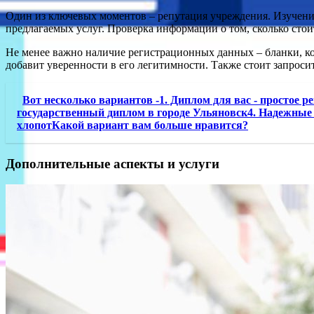
Один из ключевых моментов – репутация учреждения. Изучение
предлагаемых услуг. Проверка информации о том, сколько стои
Не менее важно наличие регистрационных данных – бланки, ко
добавит уверенности в его легитимности. Также стоит запроси
Вот несколько вариантов -1. Диплом для вас - простое 
государственный диплом в городе Ульяновск4. Надежные
хлопотКакой вариант вам больше нравится?
Дополнительные аспекты и услуги