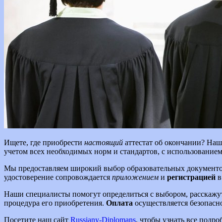
Ищете, где приобрести
настоящий
аттестат об окончании? На
учетом всех необходимых норм и стандартов, с использовани
Мы предоставляем широкий выбор образовательных документо
удостоверение сопровождается
приложением
и
регистрацией
в
Наши специалисты помогут определиться с выбором, расскажут
процедура его приобретения.
Оплата
осуществляется безопасно
Посетите наш сайт
Russiany-Diplomans
, чтобы узнать все подр