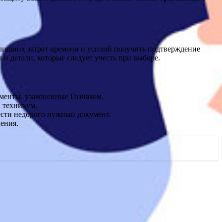
 лишних затрат времени и усилий получить подтверждение
 детали, которые следует учесть при выборе.
менты, узаконенные Гознаком.
и техникум.
сти недорого нужный документ.
ения.