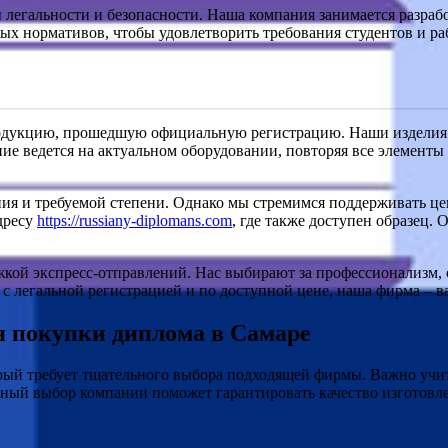
егальности и безопасности. Наша компания занимается разработ
ых нормативов, чтобы удовлетворить требования студентов и ра
родукцию, прошедшую официальную регистрацию. Наши изделия 
ие ведется на актуальном оборудовании, повторяя все элемент
ения и требуемой степени. Однако мы стремимся поддерживать ц
адресу
https://russiany-diplomans.com
, где также доступен образец.
ржкой экспресс-отправлений. Нас выбирают за профессионализм, 
 с легальной регистрацией и по доступной цене, наша фирма – в
 покупки диплома в Самаре
орый требует тщательного выбора подходящей фирмы. Важно учи
ный выбор компании поможет гарантировать качество изготовл