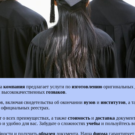
ша
компания
предлагает услуги по
изготовлению
оригинальных д
ем высококачественных
гознаков
.
в, включая свидетельства об окончании
вузов
и
институтов
, а 
 официальных реестрах.
 о всех преимуществах, а также
стоимость
и
доставка
документ
 и удобно для вас. Забудьте о сложностях
учебы
и пользуйтесь в
обности и получить
образец
документа. Наша
фирма
гарантирует