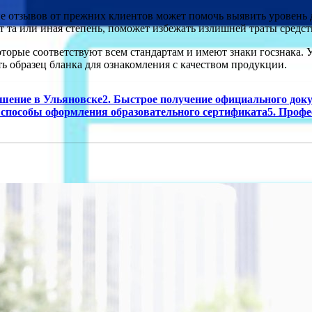
 отзывов от прежних клиентов может помочь выявить уровень д
т та или иная степень, поможет избежать излишней траты средст
торые соответствуют всем стандартам и имеют знаки госзнака. 
ть образец бланка для ознакомления с качеством продукции.
решение в Ульяновске2. Быстрое получение официального док
 способы оформления образовательного сертификата5. Проф