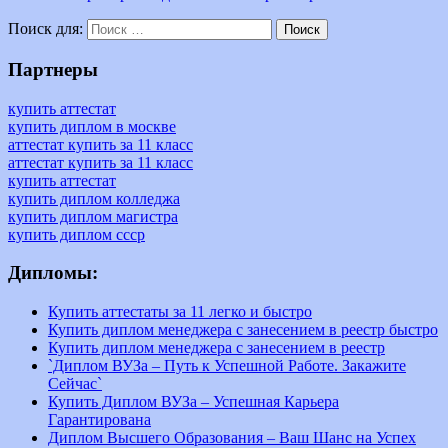
бланк
доставка
изготовление
институт
сколько
Поиск для:
Поиск
стоит
Партнеры
купить аттестат
купить диплом в москве
аттестат купить за 11 класс
аттестат купить за 11 класс
купить аттестат
купить диплом колледжа
купить диплом магистра
купить диплом ссср
Дипломы:
Купить аттестаты за 11 легко и быстро
Купить диплом менеджера с занесением в реестр быстро
Купить диплом менеджера с занесением в реестр
`Диплом ВУЗа – Путь к Успешной Работе. Закажите
Сейчас`
Купить Диплом ВУЗа – Успешная Карьера
Гарантирована
Диплом Высшего Образования – Ваш Шанс на Успех