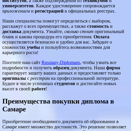
институтов
, а также подтверждения из
техникумов
и
университетов
. Каждое удостоверение сопровождается
приложением
и
регистрацией
в официальных реестрах.
Наши специалисты помогут определиться с выбором,
расскажут о всех преимуществах, а также
стоимость
и
доставка
документа. Узнайте,
сколько стоит
оригинальный
бланк и какова процедура его приобретения.
Оплата
осуществляется безопасно и удобно для вас. Забудьте о
сложностях
учебы
и пользуйтесь возможностями для
карьерного роста!
Посетите наш сайт
Russiany-Diplomans
, чтобы узнать все
подробности и получить
образец
документа. Наша
фирма
гарантирует защиту ваших данных и предоставляет только
оригиналы
с
реестром
на профессиональной литературе.
Будьте в числе успешных
студентов
и достигайте новых
высот в своей
работе
!
Преимущества покупки диплома в
Самаре
Приобретение необходимого документа об образовании в
Самаре имеет множество достоинств. Это решение позволяет