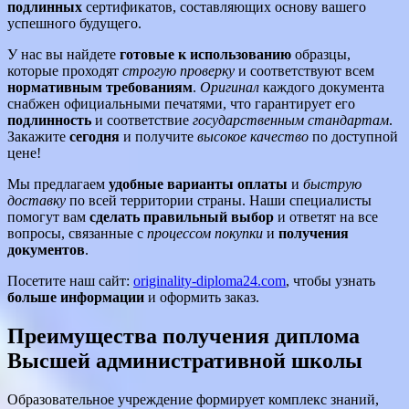
подлинных
сертификатов, составляющих основу вашего
успешного будущего.
У нас вы найдете
готовые к использованию
образцы,
которые проходят
строгую проверку
и соответствуют всем
нормативным требованиям
.
Оригинал
каждого документа
снабжен официальными печатями, что гарантирует его
подлинность
и соответствие
государственным стандартам
.
Закажите
сегодня
и получите
высокое качество
по доступной
цене!
Мы предлагаем
удобные варианты оплаты
и
быструю
доставку
по всей территории страны. Наши специалисты
помогут вам
сделать правильный выбор
и ответят на все
вопросы, связанные с
процессом покупки
и
получения
документов
.
Посетите наш сайт:
originality-diploma24.com
, чтобы узнать
больше информации
и оформить заказ.
Преимущества получения диплома
Высшей административной школы
Образовательное учреждение формирует комплекс знаний,