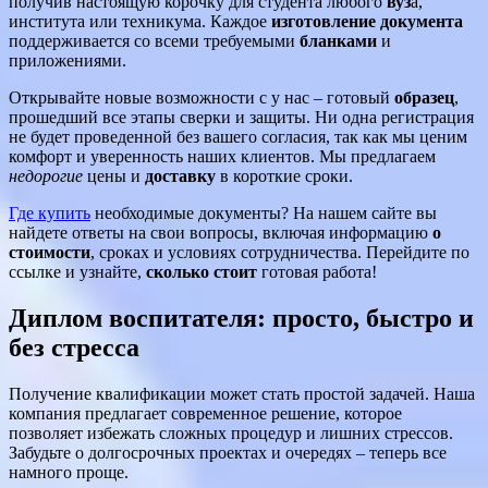
получив настоящую корочку для студента любого
вуз
а,
института или техникума. Каждое
изготовление документа
поддерживается со всеми требуемыми
бланками
и
приложениями.
Открывайте новые возможности с у нас – готовый
образец
,
прошедший все этапы сверки и защиты. Ни одна регистрация
не будет проведенной без вашего согласия, так как мы ценим
комфорт и уверенность наших клиентов. Мы предлагаем
недорогие
цены и
доставку
в короткие сроки.
Где купить
необходимые документы? На нашем сайте вы
найдете ответы на свои вопросы, включая информацию
о
стоимости
, сроках и условиях сотрудничества. Перейдите по
ссылке и узнайте,
сколько стоит
готовая работа!
Диплом воспитателя: просто, быстро и
без стресса
Получение квалификации может стать простой задачей. Наша
компания предлагает современное решение, которое
позволяет избежать сложных процедур и лишних стрессов.
Забудьте о долгосрочных проектах и очередях – теперь все
намного проще.